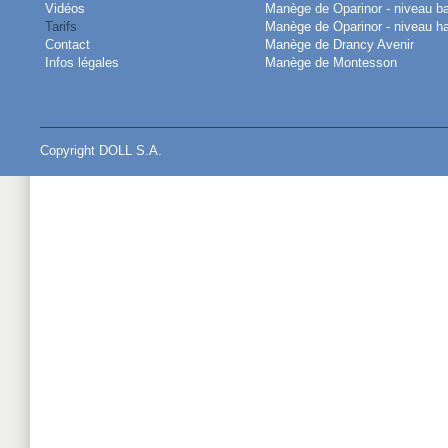
Vidéos
Manège de Oparinor - niveau b
Tarifs
Manège de Oparinor - niveau h
Contact
Manège de Drancy Avenir
Infos légales
Manège de Montesson
Copyright DOLL S.A.