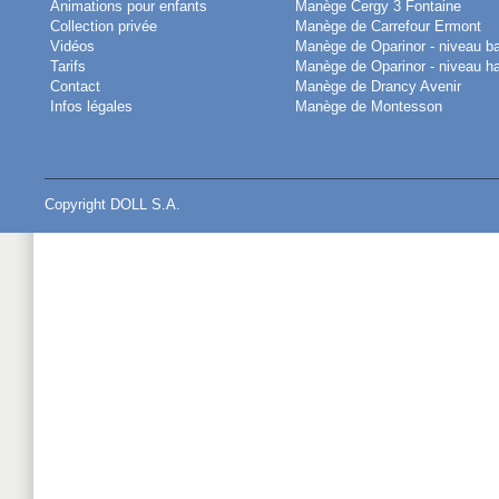
Animations pour enfants
Manège Cergy 3 Fontaine
Collection privée
Manège de Carrefour Ermont
Vidéos
Manège de Oparinor - niveau b
Tarifs
Manège de Oparinor - niveau h
Contact
Manège de Drancy Avenir
Infos légales
Manège de Montesson
Copyright DOLL S.A.